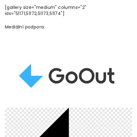
[gallery size="medium" columns="2"
ids="51171,51172,51173,51174"]
Mediální podpora: