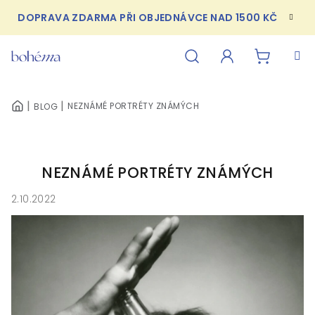
Přejít
DOPRAVA ZDARMA PŘI OBJEDNÁVCE NAD 1500 KČ
na
obsah
NÁKUPN
Hledat
Přihlášení
NEZNÁMÉ PORTRÉTY ZNÁMÝCH
BLOG
DOMŮ
KOŠÍK
NEZNÁMÉ PORTRÉTY ZNÁMÝCH
2.10.2022