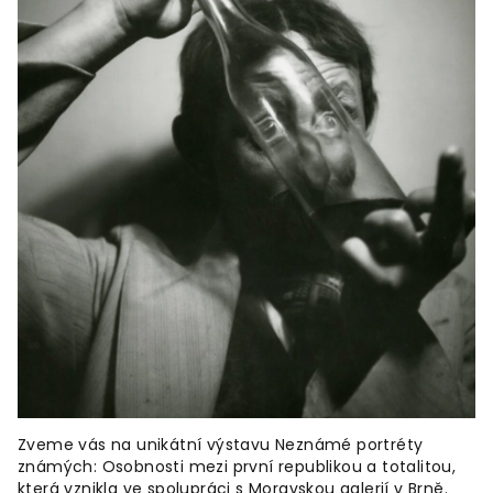
Zveme vás na unikátní výstavu Neznámé portréty
známých: Osobnosti mezi první republikou a totalitou,
která vznikla ve spolupráci s Moravskou galerií v Brně.