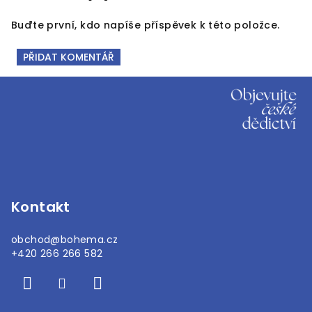
Buďte první, kdo napíše příspěvek k této položce.
PŘIDAT KOMENTÁŘ
Z
á
p
a
t
í
Kontakt
obchod
@
bohema.cz
+420 266 266 582