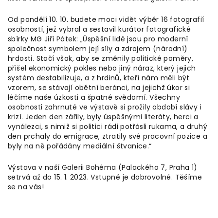
Od pondělí 10. 10. budete moci vidět výběr 16 fotografií
osobností, jež vybral a sestavil kurátor fotografické
sbírky MG Jiří Pátek: „Úspěšní lidé jsou pro moderní
společnost symbolem její síly a zdrojem (národní)
hrdosti. Stačí však, aby se změnily politické poměry,
přišel ekonomický pokles nebo jiný náraz, který jejich
systém destabilizuje, a z hrdinů, kteří nám měli být
vzorem, se stávají obětní beránci, na jejichž úkor si
léčíme naše úzkosti a špatné svědomí. Všechny
osobnosti zahrnuté ve výstavě si prožily období slávy i
krizí. Jeden den zářily, byly úspěšnými literáty, herci a
vynálezci, s nimiž si politici rádi potřásli rukama, a druhý
den prchaly do emigrace, ztratily své pracovní pozice a
byly na ně pořádány mediální štvanice.“
Výstava v naší Galerii Bohéma (Palackého 7, Praha 1)
setrvá až do 15. 1. 2023. Vstupné je dobrovolné. Těšíme
se na vás!