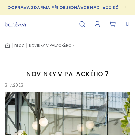
Přejít
DOPRAVA ZDARMA PŘI OBJEDNÁVCE NAD 1500 KČ
na
obsah
NÁKUPN
Hledat
Přihlášení
NOVINKY V PALACKÉHO 7
BLOG
DOMŮ
KOŠÍK
NOVINKY V PALACKÉHO 7
31.7.2023