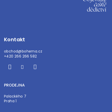
á
p
a
t
í
Kontakt
obchod
@
bohema.cz
+420 266 266 582
PRODEJNA
Palackého 7
Praha 1