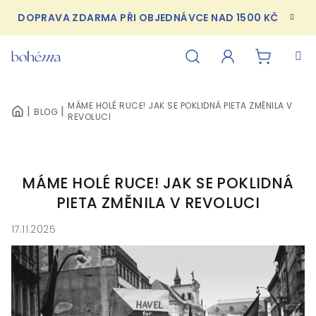
Přejít
DOPRAVA ZDARMA PŘI OBJEDNÁVCE NAD 1500 KČ
na
obsah
NÁKUPN
Hledat
Přihlášení
MÁME HOLÉ RUCE! JAK SE POKLIDNÁ PIETA ZMĚNILA V
BLOG
KOŠÍK
DOMŮ
REVOLUCI
MÁME HOLÉ RUCE! JAK SE POKLIDNÁ
PIETA ZMĚNILA V REVOLUCI
17.11.2025