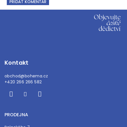
PŘIDAT KOMENTÁŘ
Z
á
p
a
t
í
Kontakt
obchod
@
bohema.cz
+420 266 266 582
PRODEJNA