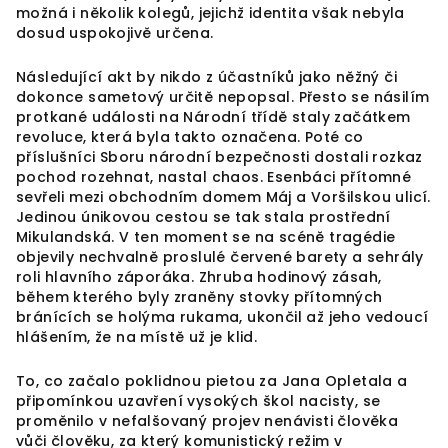
možná i několik kolegů, jejichž identita však nebyla
dosud uspokojivě určena.
Následující akt by nikdo z účastníků jako něžný či
dokonce sametový určitě nepopsal. Přesto se násilím
protkané události na Národní třídě staly začátkem
revoluce, která byla takto označena. Poté co
příslušníci Sboru národní bezpečnosti dostali rozkaz
pochod rozehnat, nastal chaos. Esenbáci přítomné
sevřeli mezi obchodním domem Máj a Voršilskou ulicí.
Jedinou únikovou cestou se tak stala prostřední
Mikulandská. V ten moment se na scéně tragédie
objevily nechvalně proslulé červené barety a sehrály
roli hlavního záporáka. Zhruba hodinový zásah,
během kterého byly zraněny stovky přítomných
bránících se holýma rukama, ukončil až jeho vedoucí
hlášením, že na místě už je klid.
To, co začalo poklidnou pietou za Jana Opletala a
připomínkou uzavření vysokých škol nacisty, se
proměnilo v nefalšovaný projev nenávisti člověka
vůči člověku, za který komunistický režim v