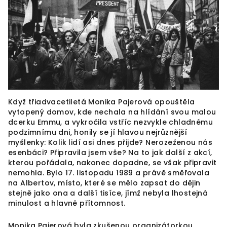
Když třiadvacetiletá Monika Pajerová opouštěla
vytopený domov, kde nechala na hlídání svou malou
dcerku Emmu, a vykročila vstříc nezvykle chladnému
podzimnímu dni, honily se jí hlavou nejrůznější
myšlenky: Kolik lidí asi dnes přijde? Nerozeženou nás
esenbáci? Připravila jsem vše? Na to jak další z akcí,
kterou pořádala, nakonec dopadne, se však připravit
nemohla. Bylo 17. listopadu 1989 a právě směřovala
na Albertov, místo, které se mělo zapsat do dějin
stejně jako ona a další tisíce, jímž nebyla lhostejná
minulost a hlavně přítomnost.
Monika Pajerová byla zkušenou organizátorkou