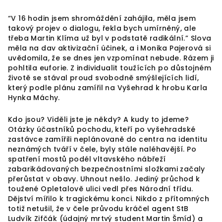
“V 16 hodin jsem shromáždění zahájila, měla jsem
takový projev o dialogu, řekla bych umírněný, ale
třeba Martin Klíma už byl v podstatě radikální.” Slova
měla na dav aktivizační účinek, a i Monika Pajerová si
uvědomila, že se dnes jen vzpomínat nebude. Rázem ji
pohltila euforie. Z individualit toužících po důstojném
životě se stával proud svobodně smýšlejících lidí,
který podle plánu zamířil na Vyšehrad k hrobu Karla
Hynka Máchy.
Kdo jsou? Viděli jste je někdy? A kudy to jdeme?
Otázky účastníků pochodu, kteří po vyšehradské
zastávce zamířili neplánovaně do centra na identitu
neznámých tváří v čele, byly stále naléhavější. Po
spatření mostů podél vltavského nábřeží
zabarikádovaných bezpečnostními složkami začaly
přerůstat v obavy. Uhnout nešlo. Jediný průchod k
toužené Opletalově ulici vedl přes Národní třídu.
Dějství mířilo k tragickému konci. Nikdo z přítomných
totiž netušil, že v čele průvodu kráčel agent StB
Ludvík Zifčák (údajný mrtvý student Martin Šmíd) a