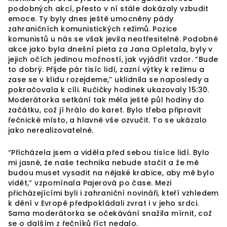
podobných akcí, přesto v ní stále dokázaly vzbudit
emoce. Ty byly dnes ještě umocněny pády
zahraničních komunistických režimů. Pozice
komunistů u nás se však jevila neotřesitelně. Podobné
akce jako byla dnešní pieta za Jana Opletala, byly v
jejich očích jedinou možností, jak vyjádřit vzdor. “Bude
to dobrý. Přijde pár tisíc lidí, zazní výtky k režimu a
zase se v klidu rozejdeme,” uklidnila se naposledy a
pokračovala k cíli. Ručičky hodinek ukazovaly 15:30.
Moderátorka setkání tak měla ještě půl hodiny do
začátku, což jí hrálo do karet. Bylo třeba připravit
řečnické místo, a hlavně vše ozvučit. To se ukázalo
jako nerealizovatelné.
“Přicházela jsem a viděla před sebou tisíce lidí. Bylo
mi jasné, že naše technika nebude stačit a že mě
budou muset vysadit na nějaké krabice, aby mě bylo
vidět,” vzpomínala Pajerová po čase. Mezi
přicházejícími byli i zahraniční novináři, kteří vzhledem
k dění v Evropě předpokládali zvrat i v jeho srdci.
Sama moderátorka se očekávání snažila mírnit, což
se o dalším z řečníků říct nedalo.