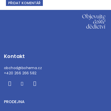
PŘIDAT KOMENTÁŘ
Z
á
p
a
t
í
Kontakt
obchod
@
bohema.cz
+420 266 266 582
PRODEJNA