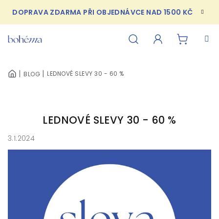
Přejít
DOPRAVA ZDARMA PŘI OBJEDNÁVCE NAD 1500 KČ
na
obsah
NÁKUPN
Hledat
Přihlášení
LEDNOVÉ SLEVY 30 - 60 %
BLOG
DOMŮ
KOŠÍK
LEDNOVÉ SLEVY 30 - 60 %
3.1.2024