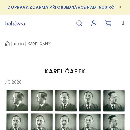
Přejít
DOPRAVA ZDARMA PŘI OBJEDNÁVCE NAD 1500 KČ
na
obsah
NÁKUPN
Hledat
Přihlášení
KAREL ČAPEK
BLOG
DOMŮ
KOŠÍK
KAREL ČAPEK
7.9.2020