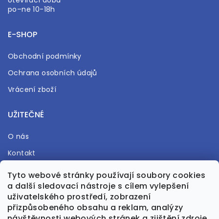
otevírací doba
po–ne 10-18h
E-SHOP
Obchodní podmínky
Ochrana osobních údajů
Vrácení zboží
UŽITEČNÉ
O nás
Kontakt
Časté otázky
Tyto webové stránky používají soubory cookies
a další sledovací nástroje s cílem vylepšení
Prodejna
uživatelského prostředí, zobrazení
přizpůsobeného obsahu a reklam, analýzy
návštěvnosti webových stránek a zjištění zdroje