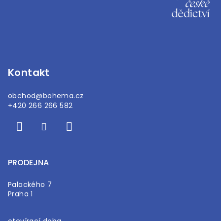
á
p
a
t
í
Kontakt
obchod
@
bohema.cz
+420 266 266 582
PRODEJNA
Palackého 7
Praha 1