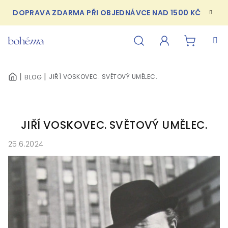
Přejít
DOPRAVA ZDARMA PŘI OBJEDNÁVCE NAD 1500 KČ
na
obsah
NÁKUPN
Hledat
Přihlášení
JIŘÍ VOSKOVEC. SVĚTOVÝ UMĚLEC.
BLOG
DOMŮ
KOŠÍK
JIŘÍ VOSKOVEC. SVĚTOVÝ UMĚLEC.
25.6.2024