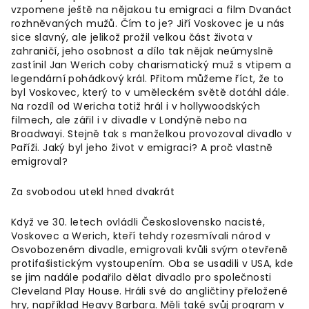
vzpomene ještě na nějakou tu emigraci a film Dvanáct
rozhněvaných mužů. Čím to je? Jiří Voskovec je u nás
sice slavný, ale jelikož prožil velkou část života v
zahraničí, jeho osobnost a dílo tak nějak neúmyslně
zastínil Jan Werich coby charismatický muž s vtipem a
legendární pohádkový král. Přitom můžeme říct, že to
byl Voskovec, který to v uměleckém světě dotáhl dále.
Na rozdíl od Wericha totiž hrál i v hollywoodských
filmech, ale zářil i v divadle v Londýně nebo na
Broadwayi. Stejně tak s manželkou provozoval divadlo v
Paříži. Jaký byl jeho život v emigraci? A proč vlastně
emigroval?
Za svobodou utekl hned dvakrát
Když ve 30. letech ovládli Československo nacisté,
Voskovec a Werich, kteří tehdy rozesmívali národ v
Osvobozeném divadle, emigrovali kvůli svým otevřeně
protifašistickým vystoupením. Oba se usadili v USA, kde
se jim nadále podařilo dělat divadlo pro společnosti
Cleveland Play House. Hráli své do angličtiny přeložené
hry, například Heavy Barbara. Měli také svůj program v