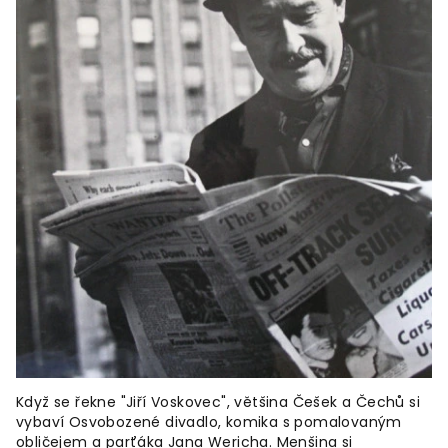
Když se řekne "Jiří Voskovec", většina Češek a Čechů si
vybaví Osvobozené divadlo, komika s pomalovaným
obličejem a parťáka Jana Wericha. Menšina si