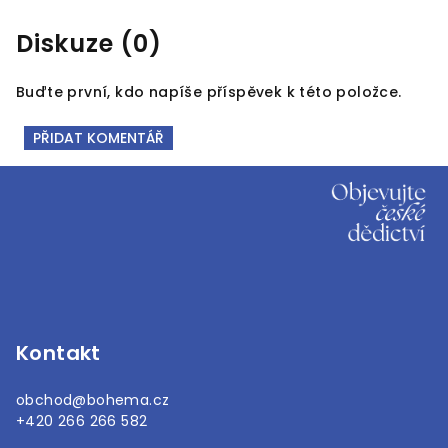
Diskuze (0)
Buďte první, kdo napíše příspěvek k této položce.
PŘIDAT KOMENTÁŘ
Z
á
p
a
t
í
Kontakt
obchod
@
bohema.cz
+420 266 266 582