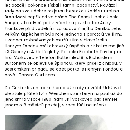
let později dokonce získal i tamní občanství. Navázal
tady na svou dobře rozjetou hereckou kariéru. Hrál na
Broadwayi například ve hrách The Seagull nebo Uncle
Vanya, v Londýně pak ztvárnil na jevišti otce Anny
Frankové při divadelním zpracování jejího Deníku. Jeho
velkým úspěchem byla role jednoho z porotců ve filmu
Dvanáct rozhněvaných mužů. Film v hlavní roli s
Henrym Fondou měl obrovský úspěch a získal mimo jiné
i 3 Oscary a 4 Zlaté glóby. Po boku Elizabeth Taylor pak
hrál Voskovec v Telefon Butterfiled 8, s Richardem
Burtonem se objevil ve Špiónovi, který přišel z chladu, v
Bostonském případu se opět potkal s Henrym Fondou a
nově i Tonym Curtisem.
Do Československa se herec už nikdy nevrátil. Udržoval
ale stále přátelství s Werichem, se kterým si psal až do
jeho smrti v roce 1980. Sám Jiří Voskovec pak zemřel
jenom o 8 měsíců později, v roce 1981 na infarkt.