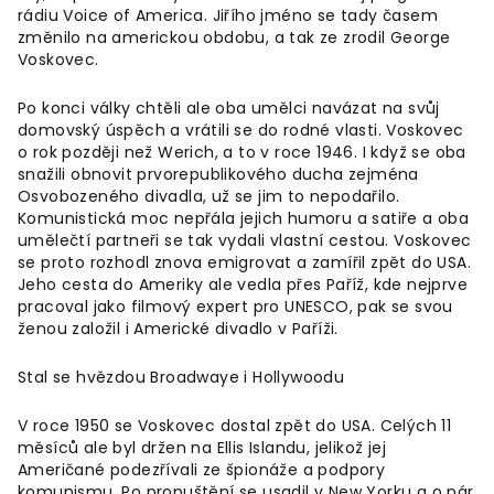
rádiu Voice of America. Jiřího jméno se tady časem
změnilo na americkou obdobu, a tak ze zrodil George
Voskovec.
Po konci války chtěli ale oba umělci navázat na svůj
domovský úspěch a vrátili se do rodné vlasti. Voskovec
o rok později než Werich, a to v roce 1946. I když se oba
snažili obnovit prvorepublikového ducha zejména
Osvobozeného divadla, už se jim to nepodařilo.
Komunistická moc nepřála jejich humoru a satiře a oba
umělečtí partneři se tak vydali vlastní cestou. Voskovec
se proto rozhodl znova emigrovat a zamířil zpět do USA.
Jeho cesta do Ameriky ale vedla přes Paříž, kde nejprve
pracoval jako filmový expert pro UNESCO, pak se svou
ženou založil i Americké divadlo v Paříži.
Stal se hvězdou Broadwaye i Hollywoodu
V roce 1950 se Voskovec dostal zpět do USA. Celých 11
měsíců ale byl držen na Ellis Islandu, jelikož jej
Američané podezřívali ze špionáže a podpory
komunismu. Po propuštění se usadil v New Yorku a o pár