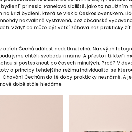
bydlení" přineslo. Panelová sídliště, jako to na Jižním
a krizi bydlení, která se vlekla Československem. Lidé 
a mnohdy nekvalitně vystavěná, bez občanské vybavenos
děti. Vždyť co může být větší zábava než prakticky žít 
 očích Čechů událost nedotknutelná. Na svých fotografi
u jsme chtěli, svobodu i máme. A přesto i ti, kteří mo
 mohou si postesknout po časech minulých. Proč? V de
oty a principy tehdejšího režimu individualita, se kterou
... Chování Čechům do té doby prakticky neznámé. A ješ
 nové době stále hledáme.