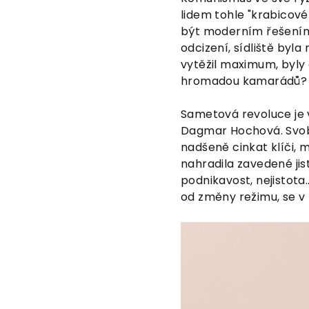
lidem tohle "krabicové 
být moderním řešením n
odcizení, sídliště byl
vytěžil maximum, byly 
hromadou kamarádů?
Sametová revoluce je v
Dagmar Hochová. Svobod
nadšeně cinkat klíči,
nahradila zavedené jist
podnikavost, nejistota
od změny režimu, se v