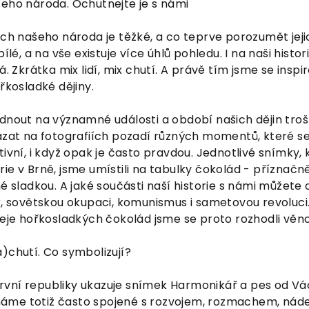
šeho národa. Ochutnejte je s námi
ách našeho národa je těžké, a co teprve porozumět jej
ílé, a na vše existuje více úhlů pohledu. I na naši histor
á. Zkrátka mix lidí, mix chutí. A právě tím jsme se inspi
řkosladké dějiny.
dnout na významné události a období našich dějin troš
kázat na fotografiích pozadí různých momentů, které 
ivní, i když opak je často pravdou. Jednotlivé snímky, k
ie v Brně, jsme umístili na tabulky čokolád - příznačně
hé sladkou. A jaké součásti naší historie s námi můžete
r, sovětskou okupaci, komunismus i sametovou revoluci.
deje hořkosladkých čokolád jsme se proto rozhodli věn
)chutí. Co symbolizují?
vní republiky ukazuje snímek Harmonikář a pes od Vác
áme totiž často spojené s rozvojem, rozmachem, ná