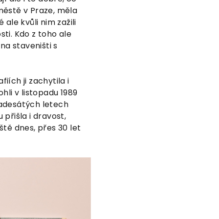
 městě v Praze, měla
ale kvůli nim zažili
ti. Kdo z toho ale
na staveništi s
ích ji zachytila i
hli v listopadu 1989
vadesátých letech
 přišla i dravost,
tě dnes, přes 30 let