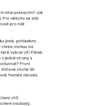
ich interpretacím? Jak
ii. Pro někoho se zdá
rovali pro náš
ku jinak, pohledem,
se třeba mohou na
teré vybral Jiří Pátek,
 z jedné strany s
 ochutnat? První
 Klíčové chvíle 20.
ovat Paměti národa.
lava Jírů.
dechem svobody,