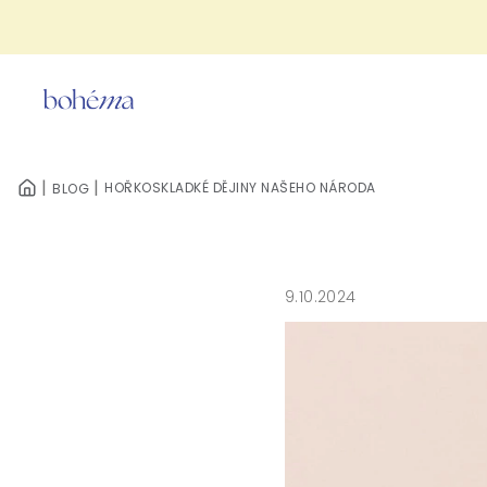
Přejít
na
obsah
HOŘKOSKLADKÉ DĚJINY NAŠEHO NÁRODA
BLOG
DOMŮ
9.10.2024