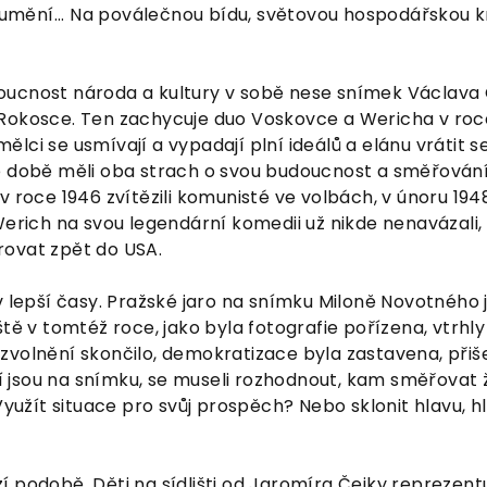
ění... Na poválečnou bídu, světovou hospodářskou k
oucnost národa a kultury v sobě nese snímek Václava
Rokosce. Ten zachycuje duo Voskovce a Wericha v roc
lci se usmívají a vypadají plní ideálů a elánu vrátit se
é době měli oba strach o svou budoucnost a směřování
v roce 1946 zvítězili komunisté ve volbách, v únoru 1948
Werich na svou legendární komedii už nikde nenavázali
ovat zpět do USA.
v lepší časy. Pražské jaro na snímku Miloně Novotného 
ště v tomtéž roce, jako byla fotografie pořízena, vtrhl
volnění skončilo, demokratizace byla zastavena, přiše
eří jsou na snímku, se museli rozhodnout, kam směřovat ž
Využít situace pro svůj prospěch? Nebo sklonit hlavu, hl
 podobě. Děti na sídlišti od Jaromíra Čejky reprezentuj