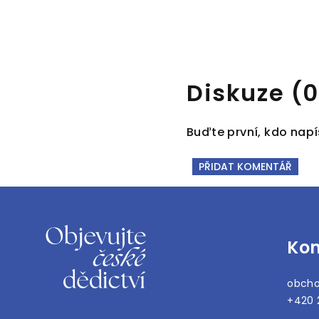
Diskuze (0
Buďte první, kdo napí
PŘIDAT KOMENTÁŘ
Z
á
Kon
p
a
obch
t
+420 