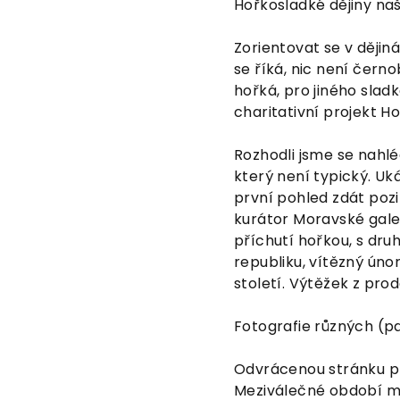
Hořkosladké dějiny na
Zorientovat se v dějin
se říká, nic není černob
hořká, pro jiného sladk
charitativní projekt Ho
Rozhodli jsme se nahlé
který není typický. U
první pohled zdát pozit
kurátor Moravské galer
příchutí hořkou, s dru
republiku, vítězný úno
století. Výtěžek z pro
Fotografie různých (pa
Odvrácenou stránku pr
Meziválečné období m