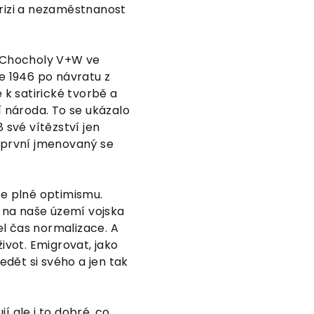
rizi a nezaměstnanost
 Chocholy V+W ve
e 1946 po návratu z
 k satirické tvorbě a
 národa. To se ukázalo
 své vítězství jen
, první jmenovaný se
je plné optimismu.
y na naše území vojska
l čas normalizace. A
ivot. Emigrovat, jako
edět si svého a jen tak
í ale i to dobré, co