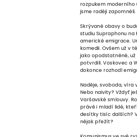
rozpukem moderního um
jsme raději zapomněli.
Skrývané obavy o bud
studiu Supraphonu na 
americké emigrace. Umě
komedii. Ovšem už v t
jako opodstatněné, už 
potvrdili. Voskovec a 
dokonce rozhodl emigr
Naděje, svoboda, víra 
Nebo naivity? Vždyť je
Varšavské smlouvy. Roz
právě i mladí lidé, kt
desítky tisíc dalších? 
nějak přežít?
Komunismus ve své ryzí