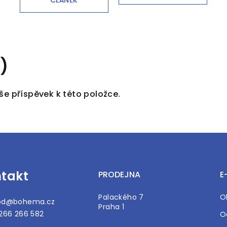
)
še příspěvek k této položce.
takt
PRODEJNA
E
Palackého 7
O
od
@
bohema.cz
Praha 1
266 266 582
O