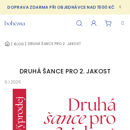
Přejít
DOPRAVA ZDARMA PŘI OBJEDNÁVCE NAD 1500 KČ
na
obsah
NÁKUPN
Hledat
Přihlášení
DRUHÁ ŠANCE PRO 2. JAKOST
BLOG
DOMŮ
KOŠÍK
DRUHÁ ŠANCE PRO 2. JAKOST
5.1.2026