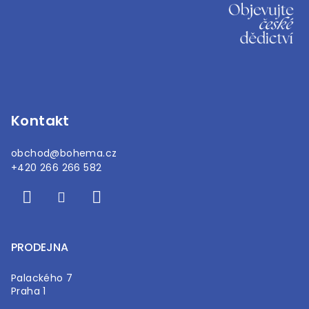
Z
á
p
a
t
í
Kontakt
obchod
@
bohema.cz
+420 266 266 582
PRODEJNA
Palackého 7
Praha 1