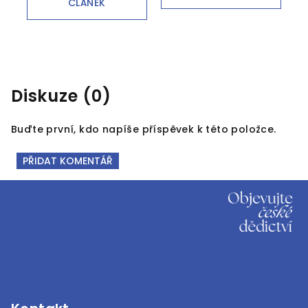
ČLÁNEK
Diskuze (0)
Buďte první, kdo napíše příspěvek k této položce.
PŘIDAT KOMENTÁŘ
Z
á
p
a
t
í