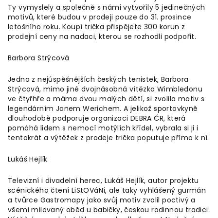
Ty vymyslely a společně s námi vytvořily 5 jedinečných
motivů, které budou v prodeji pouze do 31. prosince
letošního roku. Koupí trička přispějete 300 korun z
prodejní ceny na nadaci, kterou se rozhodli podpořit.
Barbora Strýcová
Jedna z nejúspěšnějších českých tenistek, Barbora
Strýcová, mimo jiné dvojnásobná vítězka Wimbledonu
ve čtyřhře a máma dvou malých dětí, si zvolila motiv s
legendárním Janem Werichem. A jelikož sportovkyně
dlouhodobě podporuje organizaci DEBRA ČR, která
pomáhá lidem s nemocí motýlích křídel, vybrala si ji i
tentokrát a výtěžek z prodeje trička poputuje přímo k ní.
Lukáš Hejlík
Televizní i divadelní herec, Lukáš Hejlík, autor projektu
scénického čtení LiStOVáNí, ale taky vyhlášený gurmán
a tvůrce Gastromapy jako svůj motiv zvolil poctivý a
všemi milovaný oběd u babičky, českou rodinnou tradici.