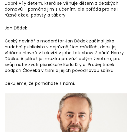
Dobré víly dětem, která se věnuje dětem z dětských
domovů - pomáhá jim s učením, ale pořádá pro ně i
různé akce, pobyty a tábory.
Jan Dědek
Český novinář a moderátor Jan Dědek začínal jako
hudební publicista v nejrůznějších médiích, dnes jej
vídáme hlavně v televizi v jeho talk show 7 pádů Honzy
Dědka. A jelikož jej muzika provází celým životem, pro
svůj motiv zvolil písničkáře Karla Kryla. Prodej triček
podpoří Člověka v tísni a jejich povodňovou sbírku.
Děkujeme, že pomáháte s námi.