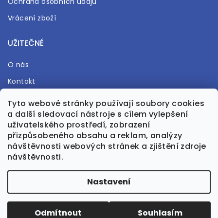
Ochrana osobních údajů
Vrácení zboží
UŽITEČNÉ
O nás
Kontakt
Časté otázky
Tyto webové stránky používají soubory cookies
a další sledovací nástroje s cílem vylepšení
Prodejna
uživatelského prostředí, zobrazení
přizpůsobeného obsahu a reklam, analýzy
návštěvnosti webových stránek a zjištění zdroje
návštěvnosti.
Vytvořil Shoptet Premium
Nastavení
Upravila GreenPanda.cz
Odmítnout
Souhlasím
Copyright 2026
Bohéma
. Všechna práva vyhrazena.