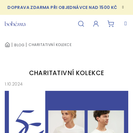
Přejít
DOPRAVA ZDARMA PŘI OBJEDNÁVCE NAD 1500 KČ
na
obsah
NÁKUPN
Hledat
Přihlášení
CHARITATIVNÍ KOLEKCE
BLOG
DOMŮ
KOŠÍK
CHARITATIVNÍ KOLEKCE
1.10.2024