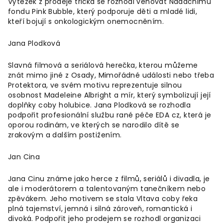
Výtěžek z prodeje trička se rozhodl věnovat Nadačnímu
fondu Pink Bubble, který podporuje děti a mladé lidi,
kteří bojují s onkologickým onemocněním.
Jana Plodková
Slavná filmová a seriálová herečka, kterou můžeme
znát mimo jiné z Osady, Mimořádné události nebo třeba
Protektora, ve svém motivu reprezentuje silnou
osobnost Madeleine Albright a mír, který symbolizují její
doplňky coby holubice. Jana Plodková se rozhodla
podpořit profesionální službu rané péče EDA cz, která je
oporou rodinám, ve kterých se narodilo dítě se
zrakovým a dalším postižením.
Jan Cina
Jana Cinu známe jako herce z filmů, seriálů i divadla, je
ale i moderátorem a talentovaným tanečníkem nebo
zpěvákem. Jeho motivem se stala Vltava coby řeka
plná tajemství, jemná i silná zároveň, romantická i
divoká. Podpořit jeho prodejem se rozhodl organizaci