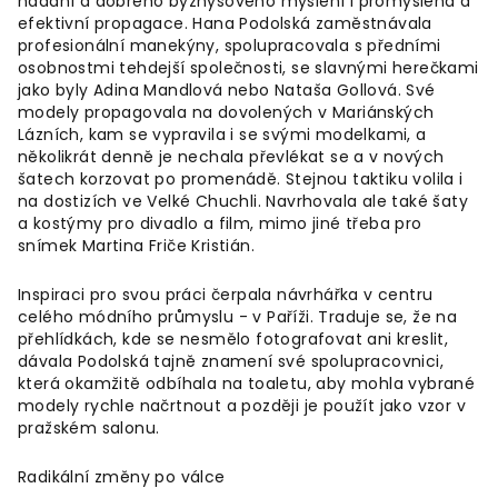
nadání a dobrého byznysového myšlení i promyšlená a
efektivní propagace. Hana Podolská zaměstnávala
profesionální manekýny, spolupracovala s předními
osobnostmi tehdejší společnosti, se slavnými herečkami
jako byly Adina Mandlová nebo Nataša Gollová. Své
modely propagovala na dovolených v Mariánských
Lázních, kam se vypravila i se svými modelkami, a
několikrát denně je nechala převlékat se a v nových
šatech korzovat po promenádě. Stejnou taktiku volila i
na dostizích ve Velké Chuchli. Navrhovala ale také šaty
a kostýmy pro divadlo a film, mimo jiné třeba pro
snímek Martina Friče Kristián.
Inspiraci pro svou práci čerpala návrhářka v centru
celého módního průmyslu - v Paříži. Traduje se, že na
přehlídkách, kde se nesmělo fotografovat ani kreslit,
dávala Podolská tajně znamení své spolupracovnici,
která okamžitě odbíhala na toaletu, aby mohla vybrané
modely rychle načrtnout a později je použít jako vzor v
pražském salonu.
Radikální změny po válce