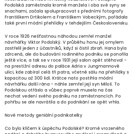
Podolská zaměstnala kromě manžela i oba své syny se
snachami, začala spolupracovat s předními fotografy
Františkem Drtikolem a Františkem Vobeckým, pořádala
také první módní přehlídky v tehdejším Československu.
V roce 1926 nešťastnou náhodou zemřel manžel
návrhářky Viktor Podolský. V průběhu honu jej omylem
zastřelil jeden z účastníků, když si čistil zbraň. Hana byla
zdrcená, ale do budování rodinného podniku se ponořila
ještě více, a tak se v roce 1931 její salon opět stěhoval -
na prestižní adresu do paláce Adria v Jungmannově
ulici, kde zabíral celá tři patra, včetně sálu na přehlídky s
kapacitou až 300 lidí. Krátce nato postihla módní
návrhářku další rána - náhle zemřel její syn Miloš. To
Podolskou otřáslo a vůbec poprvé musela na čas
nechat vedení svého podniku na zaměstnancích. Po
pohřbu se ale navrátila a do podnikání se opět vrhla.
Nové metody geniální podnikatelky
Co bylo klíčem k úspěchu Podolské? Kromě vrozeného