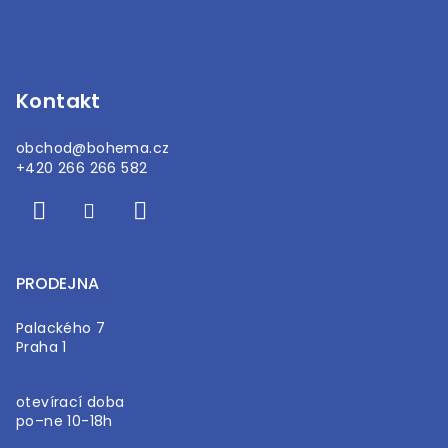
a
t
í
Kontakt
obchod
@
bohema.cz
+420 266 266 582
PRODEJNA
Palackého 7
Praha 1
otevírací doba
po–ne 10-18h