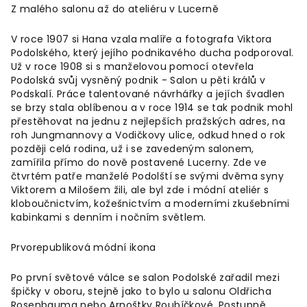
Z malého salonu až do ateliéru v Lucerně
V roce 1907 si Hana vzala malíře a fotografa Viktora
Podolského, který jejího podnikavého ducha podporoval.
Už v roce 1908 si s manželovou pomocí otevřela
Podolská svůj vysněný podnik - Salon u pěti králů v
Podskalí. Práce talentované návrhářky a jejích švadlen
se brzy stala oblíbenou a v roce 1914 se tak podnik mohl
přestěhovat na jednu z nejlepších pražských adres, na
roh Jungmannovy a Vodičkovy ulice, odkud hned o rok
později celá rodina, už i se zavedeným salonem,
zamířila přímo do nově postavené Lucerny. Zde ve
čtvrtém patře manželé Podolští se svými dvěma syny
Viktorem a Milošem žili, ale byl zde i módní ateliér s
kloboučnictvím, kožešnictvím a moderními zkušebními
kabinkami s denním i nočním světlem.
Prvorepubliková módní ikona
Po první světové válce se salon Podolské zařadil mezi
špičky v oboru, stejně jako to bylo u salonu Oldřicha
Rosenbauma nebo Arnoštky Roubíčkové. Postupně