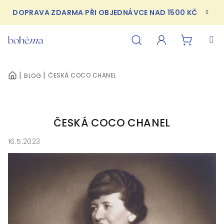
Přejít
DOPRAVA ZDARMA PŘI OBJEDNÁVCE NAD 1500 KČ
na
obsah
NÁKUPN
Hledat
Přihlášení
ČESKÁ COCO CHANEL
BLOG
DOMŮ
KOŠÍK
ČESKÁ COCO CHANEL
16.5.2023