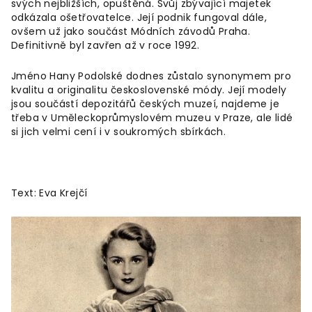
svých nejbližších, opuštěná. Svůj zbývající majetek
odkázala ošetřovatelce. Její podnik fungoval dále,
ovšem už jako součást Módních závodů Praha.
Definitivně byl zavřen až v roce 1992.
Jméno Hany Podolské dodnes zůstalo synonymem pro
kvalitu a originalitu československé módy. Její modely
jsou součástí depozitářů českých muzeí, najdeme je
třeba v Uměleckoprůmyslovém muzeu v Praze, ale lidé
si jich velmi cení i v soukromých sbírkách.
Text: Eva Krejčí