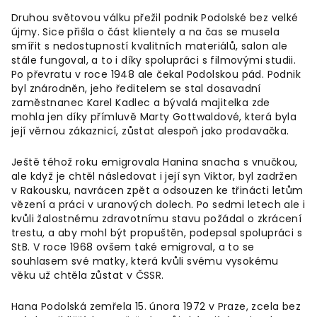
Druhou světovou válku přežil podnik Podolské bez velké
újmy. Sice přišla o část klientely a na čas se musela
smířit s nedostupností kvalitních materiálů, salon ale
stále fungoval, a to i díky spolupráci s filmovými studii.
Po převratu v roce 1948 ale čekal Podolskou pád. Podnik
byl znárodněn, jeho ředitelem se stal dosavadní
zaměstnanec Karel Kadlec a bývalá majitelka zde
mohla jen díky přímluvě Marty Gottwaldové, která byla
její věrnou zákaznicí, zůstat alespoň jako prodavačka.
Ještě téhož roku emigrovala Hanina snacha s vnučkou,
ale když je chtěl následovat i její syn Viktor, byl zadržen
v Rakousku, navrácen zpět a odsouzen ke třinácti letům
vězení a práci v uranových dolech. Po sedmi letech ale i
kvůli žalostnému zdravotnímu stavu požádal o zkrácení
trestu, a aby mohl být propuštěn, podepsal spolupráci s
StB. V roce 1968 ovšem také emigroval, a to se
souhlasem své matky, která kvůli svému vysokému
věku už chtěla zůstat v ČSSR.
Hana Podolská zemřela 15. února 1972 v Praze, zcela bez