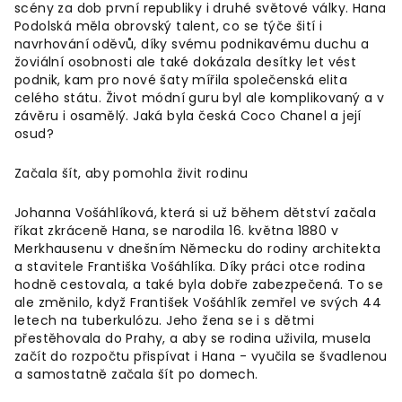
scény za dob první republiky i druhé světové války. Hana
Podolská měla obrovský talent, co se týče šití i
navrhování oděvů, díky svému podnikavému duchu a
žoviální osobnosti ale také dokázala desítky let vést
podnik, kam pro nové šaty mířila společenská elita
celého státu. Život módní guru byl ale komplikovaný a v
závěru i osamělý. Jaká byla česká Coco Chanel a její
osud?
Začala šít, aby pomohla živit rodinu
Johanna Vošáhlíková, která si už během dětství začala
říkat zkráceně Hana, se narodila 16. května 1880 v
Merkhausenu v dnešním Německu do rodiny architekta
a stavitele Františka Vošáhlíka. Díky práci otce rodina
hodně cestovala, a také byla dobře zabezpečená. To se
ale změnilo, když František Vošáhlík zemřel ve svých 44
letech na tuberkulózu. Jeho žena se i s dětmi
přestěhovala do Prahy, a aby se rodina uživila, musela
začít do rozpočtu přispívat i Hana - vyučila se švadlenou
a samostatně začala šít po domech.