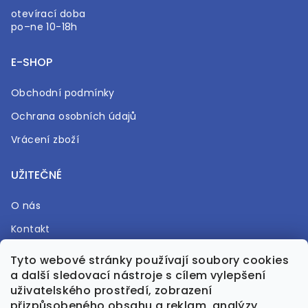
otevírací doba
po–ne 10-18h
E-SHOP
Obchodní podmínky
Ochrana osobních údajů
Vrácení zboží
UŽITEČNÉ
O nás
Kontakt
Časté otázky
Tyto webové stránky používají soubory cookies
a další sledovací nástroje s cílem vylepšení
Prodejna
uživatelského prostředí, zobrazení
přizpůsobeného obsahu a reklam, analýzy