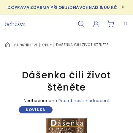
Přejít
DOPRAVA ZDARMA PŘI OBJEDNÁVCE NAD 1500 KČ
na
obsah
NÁKUPN
Hledat
Přihlášení
DÁŠENKA ČILI ŽIVOT ŠTĚNĚTE
PAPÍRNICTVÍ
KNIHY
DOMŮ
KOŠÍK
Dášenka čili život
štěněte
Průměrné
Neohodnoceno
Podrobnosti hodnocení
hodnocení
NOVINKA
produktu
je
0,0
z