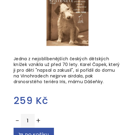
5
hvězdiček.
Jedna z nejoblíbenějších českých dětských
knížek vznikla už před 70 lety. Karel Čapek, který
ji pro děti "napsal a zakusil", si pořídil do domu
na Vinohradech nejprve airdala, pak
drsnosrstého teriéra Iris, mámu Dášeňky.
259 Kč
Měrná
−
+
cena:
DO KOŠÍKU