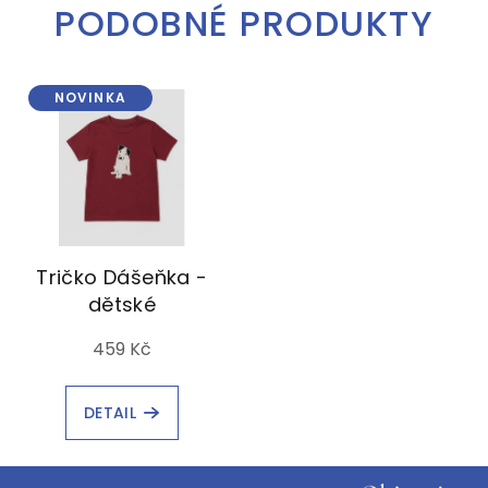
PODOBNÉ PRODUKTY
NOVINKA
Tričko Dášeňka -
dětské
459 Kč
DETAIL
Z