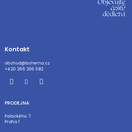
á
p
a
t
í
Kontakt
obchod
@
bohema.cz
+420 266 266 582
PRODEJNA
Palackého 7
Praha 1