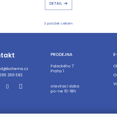
DETAIL
3
položek celkem
O
v
l
á
takt
PRODEJNA
E
d
a
Palackého 7
O
od
@
bohema.cz
c
Praha 1
266 266 582
O
í
p
V
otevírací doba
r
po–ne 10-18h
v
k
y