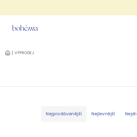
Přejít
na
obsah
VÝPRODEJ
DOMŮ
Ř
Nejprodávanější
Nejlevnější
Nejdr
a
z