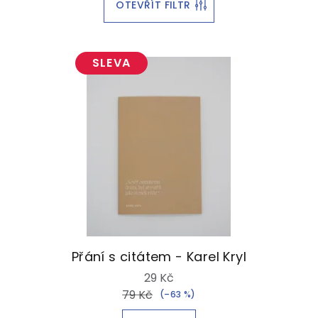
OTEVŘÍT FILTR
SLEVA
Přání s citátem - Karel Kryl
29 Kč
79 Kč
(–63 %)