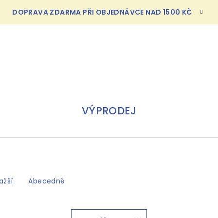
DOPRAVA ZDARMA PŘI OBJEDNÁVCE NAD 1500 KČ
VÝPRODEJ
ažší
Abecedně