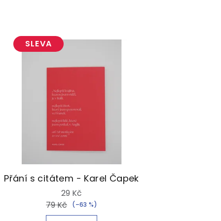
SLEVA
Přání s citátem - Karel Čapek
29 Kč
79 Kč
(–63 %)